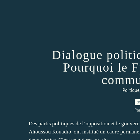
Dialogue polit
Pourquoi le F
commun
Politique
3
Pa
Des partis politiques de l’opposition et le gouver
Ahoussou Kouadio, ont institué un cadre permanent 
deux parties. C’est ce qui ressort du...